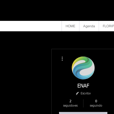
HOME
Agenda
FLORIP
Mais ações
ENAF
Escritor
2
0
seguidores
seguindo