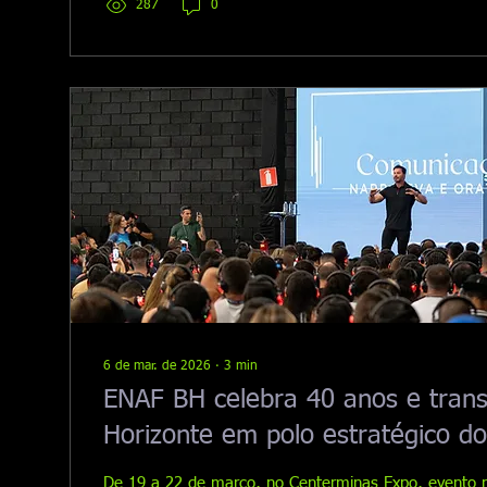
287
0
6 de mar. de 2026
∙
3
min
ENAF BH celebra 40 anos e tran
Horizonte em polo estratégico d
esporte, fitness e saúde
De 19 a 22 de março, no Centerminas Expo, evento 