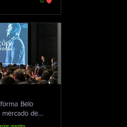
12
sforma Belo
o mercado de
reúne grandes