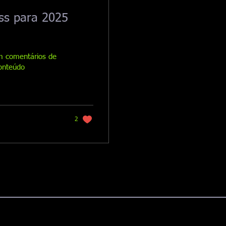
ess para 2025
om comentários de
conteúdo
2