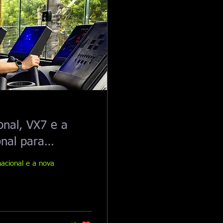
onal, VX7 e a
onal para
ess.
nacional e a nova