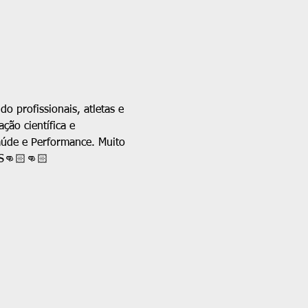
 profissionais, atletas e 
ão científica e 
aúde e Performance. Muito 
ÓS👊🏻👊🏻