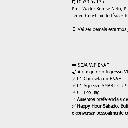
⏰10h30 às 13h
Prof. Walter Krause Neto, P
Tema: Construindo físicos fe
💥 Vai ser demais estarmos 
👑 SEJA VIP ENAF
🤩 Ao adquirir o ingresso V
✅ 01 Camiseta do ENAF
✅ 01 Squeeze SMART CUP (G
✅ 01 Eco Bag
✅ Assentos preferenciais de
✅ Happy Hour Sábado. Buffe
e conversar pessoalmente co