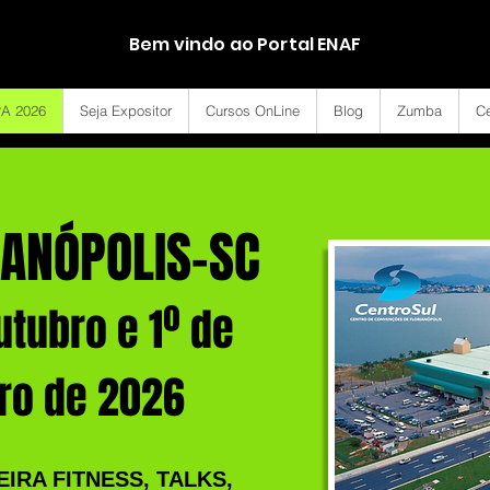
Bem vindo ao Portal ENAF
A 2026
Seja Expositor
Cursos OnLine
Blog
Zumba
Ce
IANÓPOLIS-SC
utubro e 1º de
o de 2026
IRA FITNESS, TALKS,