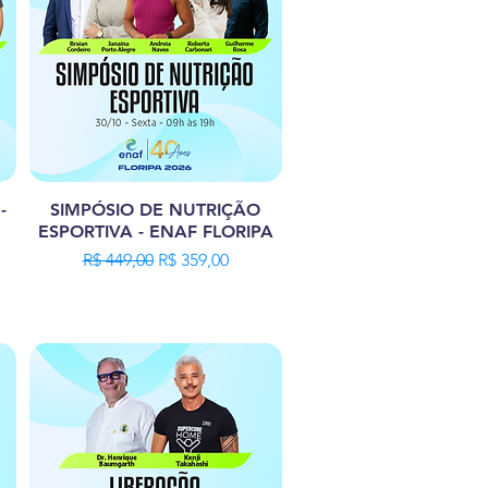
-
SIMPÓSIO DE NUTRIÇÃO
ESPORTIVA - ENAF FLORIPA
ional
Preço normal
Preço promocional
R$ 449,00
R$ 359,00