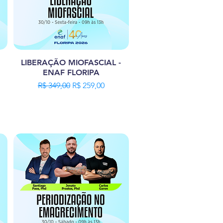
LIBERAÇÃO MIOFASCIAL -
ENAF FLORIPA
Preço normal
Preço promocional
R$ 349,00
R$ 259,00
ional