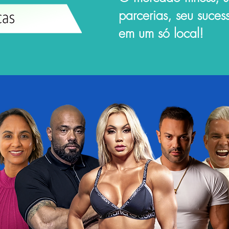
parcerias, seu suce
em um só local!​