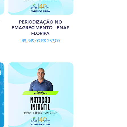
F
PERIODIZAÇÃO NO
EMAGRECIMENTO - ENAF
FLORIPA
ional
Preço normal
Preço promocional
R$ 349,00
R$ 259,00