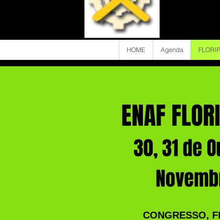
HOME
Agenda
FLORIP
ENAF FLOR
30, 31 de O
Novembr
CONGRESSO, FE