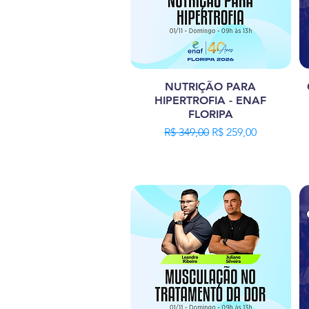
NUTRIÇÃO PARA
HIPERTROFIA - ENAF
FLORIPA
Preço normal
Preço promocional
R$ 349,00
R$ 259,00