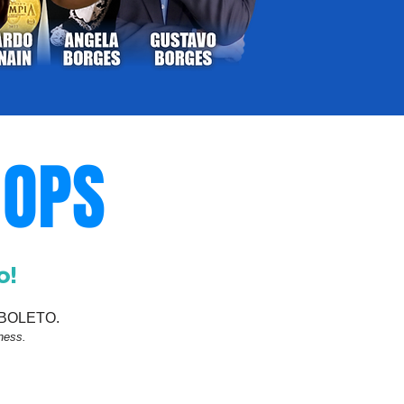
HOPS
o!
/BOLETO.
ness.