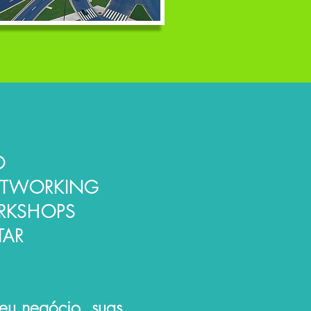
O
ETWORKING
ORKSHOPS
TAR
seu negócio, suas