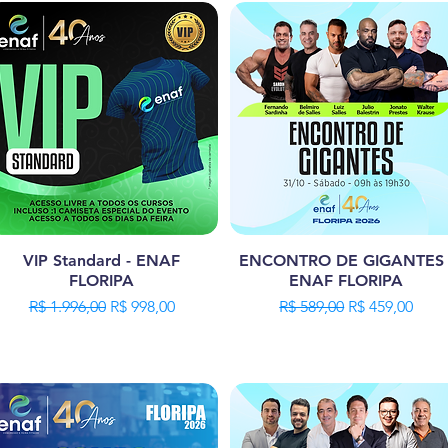
VIP Standard - ENAF
ENCONTRO DE GIGANTES 
FLORIPA
ENAF FLORIPA
Preço normal
Preço promocional
Preço normal
Preço promoc
R$ 1.996,00
R$ 998,00
R$ 589,00
R$ 459,00