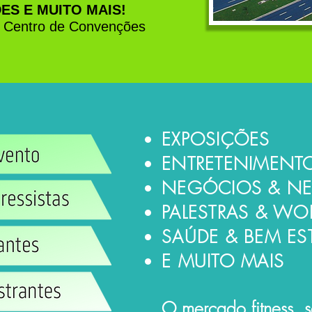
ES E MUITO MAIS!
l Centro de Convenções
EXPOSIÇÕES
ENTRETENIMENT
NEGÓCIOS & N
PALESTRAS & W
SAÚDE & BEM ES
E MUITO MAIS
O mercado fitness, 