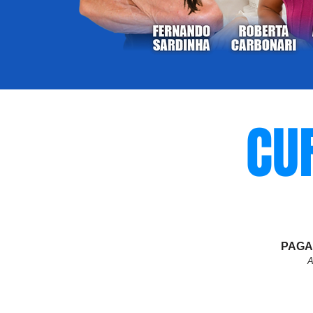
CU
PAGA
A