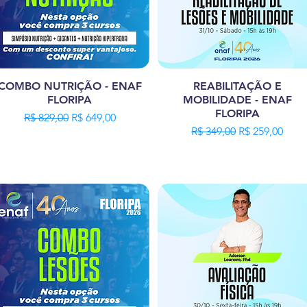
COMBO NUTRIÇÃO - ENAF
REABILITAÇÃO E
FLORIPA
MOBILIDADE - ENAF
FLORIPA
Preço normal
Preço promocional
R$ 829,00
R$ 649,00
Preço normal
Preço promoc
R$ 349,00
R$ 259,00