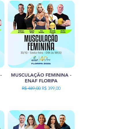
-
MUSCULAÇÃO FEMININA -
ENAF FLORIPA
ional
Preço normal
Preço promocional
R$ 489,00
R$ 399,00