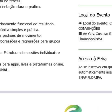
da no fitness.
entação clara e prática.
Local do Evento
🌟 Local do evento:
inamento funcional de resultado.
CONVENÇÕES
nica simples e prática.
🏢 Av. Gov. Gustavo R
igir padrões de movimento.
Florianópolis/SC
Progressões e regressões para grupos
: Estruturando sessões individuais e
Acesso à Feira
os para apps, lives e plataformas online.
Ao se inscrever em qu
ONAL.
automaticamente acess
ENAF FLORIPA.
DORES: