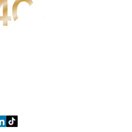
endimento
9725-9528
.com.br
vacidade
 DE EVENTOS LTDA
/0001-48