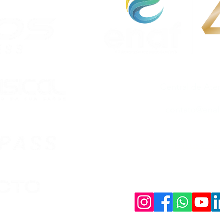
Central de At
Whats: (35) 9.
contato@enaf
Políticas e Pri
PERFORMANCE ASSESSORIA
CNPJ: 18.211.717