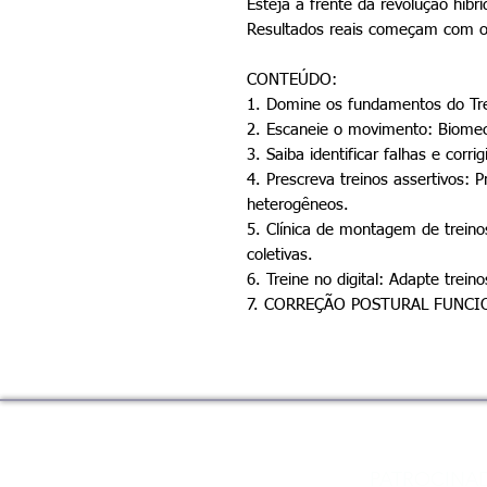
Esteja à frente da revolução híbri
Resultados reais começam com ori
CONTEÚDO:
1. Domine os fundamentos do Tre
2. Escaneie o movimento: Biomecâ
3. Saiba identificar falhas e corr
4. Prescreva treinos assertivos: 
heterogêneos.
5. Clínica de montagem de treinos
coletivas.
6. Treine no digital: Adapte trein
7. ⁠CORREÇÃO POSTURAL FUNCI
PATROCINA