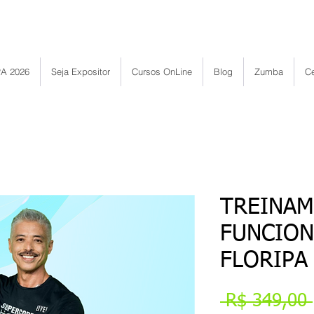
Bem vindo ao Portal ENAF
A 2026
Seja Expositor
Cursos OnLine
Blog
Zumba
Ce
TREINA
FUNCION
FLORIPA
 R$ 349,00 