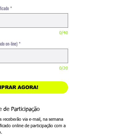
normal
promocional
ficado
*
0/40
ado on-line)
*
0/20
PRAR AGORA!
e de Participação
s receberão via e-mail, na semana
ficado online de participação com a
o.