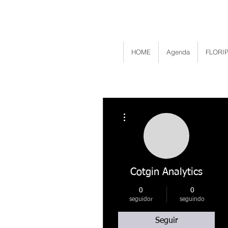
HOME
Agenda
FLORIP
Mais ações
Cotgin Analytics
0
0
seguidor
seguindo
Seguir