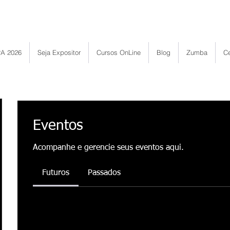
Bem vindo ao Portal ENAF
A 2026
Seja Expositor
Cursos OnLine
Blog
Zumba
Ce
Eventos
Acompanhe e gerencie seus eventos aqui.
Futuros
Passados