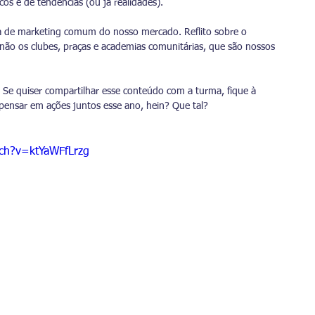
os e de tendências (ou já realidades).
a de marketing comum do nosso mercado. Reflito sobre o 
 não os clubes, praças e academias comunitárias, que são nossos 
. Se quiser compartilhar esse conteúdo com a turma, fique à 
pensar em ações juntos esse ano, hein? Que tal?
ch?v=ktYaWFfLrzg