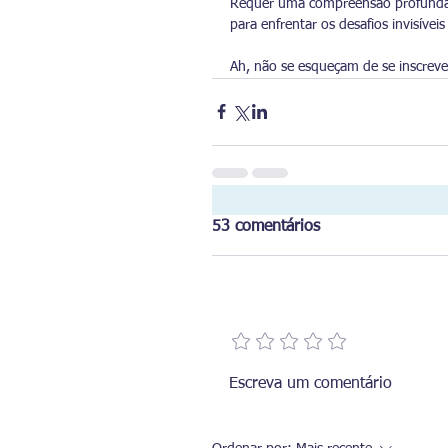
Requer uma compreensão profunda d
para enfrentar os desafios invisívei
Ah, não se esqueçam de se inscrever
53 comentários
Adicione uma avaliação
Escreva um comentário