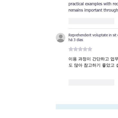
practical examples with r
remains important througho
Curtir
Responder
Reprehenderit voluptate in sit
há 3 dias
Avaliado com 5 de 5 estrelas.
이용 과정이 간단하고 업무
도 많아 참고하기 좋았고 
Curtir
Responder