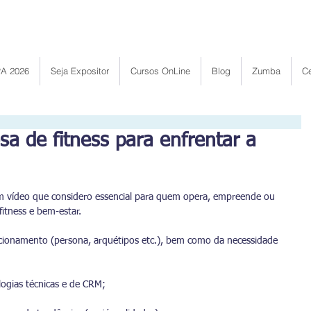
Bem vindo ao Portal ENAF
A 2026
Seja Expositor
Cursos OnLine
Blog
Zumba
Ce
a de fitness para enfrentar a
.
m vídeo que considero essencial para quem opera, empreende ou 
itness e bem-estar.
cionamento (persona, arquétipos etc.), bem como da necessidade 
logias técnicas e de CRM;