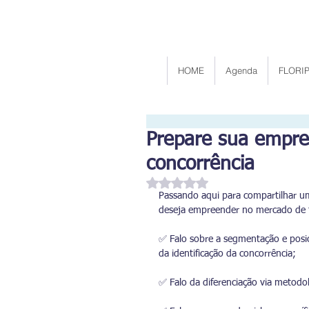
HOME
Agenda
FLORIP
Prepare sua empres
concorrência
Avaliado com NaN de 5 estrelas
Passando aqui para compartilhar u
deseja empreender no mercado de f
✅ Falo sobre a segmentação e posi
da identificação da concorrência;
✅ Falo da diferenciação via metodo