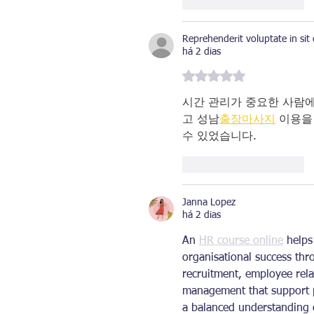
Curtir
Responder
Reprehenderit voluptate in sit
há 2 dias
Avaliado com 5 de 5 estrelas.
시간 관리가 중요한 사람에
고 성남
출장마사지
 이용을
수 있었습니다.
Curtir
Responder
Janna Lopez
há 2 dias
An 
HR course online
 helps
organisational success th
recruitment, employee rel
management that support p
a balanced understanding 