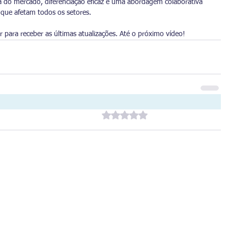
o mercado, diferenciação eficaz e uma abordagem colaborativa 
s que afetam todos os setores. 
 para receber as últimas atualizações. Até o próximo vídeo!
Avaliado com 0 de 5 estrelas.
Ainda sem avaliações