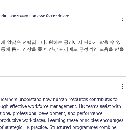
 odit Laboriosam non esse facere dolore
게 알맞은 선택입니다. 원하는 공간에서 편하게 받을 수 있
 통해 몸의 긴장을 풀며 건강 관리에도 긍정적인 도움을 받을 
 learners understand how human resources contributes to 
rough effective workforce management. HR teams assist with 
ations, professional development, and performance 
roductive workplaces. Learning these principles encourages 
of strategic HR practice. Structured programmes combine 